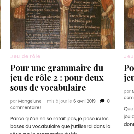
Jeu de rôle
Jeu
Pour une grammaire du
Po
jeu de rôle 2 : pour deux
je
sous de vocabulaire
par
com
par
Mangelune
mis à jour le
6 avril 2019
8
sur
commentaires
Que 
Pour
jeu 
Parce qu’on ne se refait pas, je pose ici les
une
donn
bases du vocabulaire que j’utiliserai dans la
grammaire
du