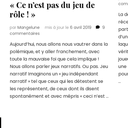
« Ce n’est pas du jeu de
com
rôle ! »
La d
réc
par
Mangelune
mis à jour le
6 avril 2019
9
part
sur
commentaires
d’un
« Ce
Aujourd’hui, nous allons nous vautrer dans la
laqu
n’est
polémique, et y aller franchement, avec
pas
véri
du
toute la mauvaise foi que cela implique !
joue
jeu
Nous allons parler jeux narratifs. Ou pas. Jeu
une 
de
narratif Imaginons un « jeu indépendant
pour
rôle
narratif » tel que ceux qui les détestent se
…
! »
les représentent, de ceux dont ils disent
spontanément et avec mépris « ceci n’est …