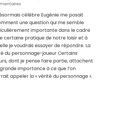
sur
mentaires
Métafiction
ésormais célèbre Eugénie me posait
:
emment une question qui me semble
le
sous-
iculièrement importante dans le cadre
titrage
e certaine pratique de notre loisir et à
métafictionnel
elle je voudrais essayer de répondre. La
té du personnage-joueur Certains
urs, dont je pense faire partie, attachent
grande importance à ce que l’on
rait appeler la « vérité du personnage ».