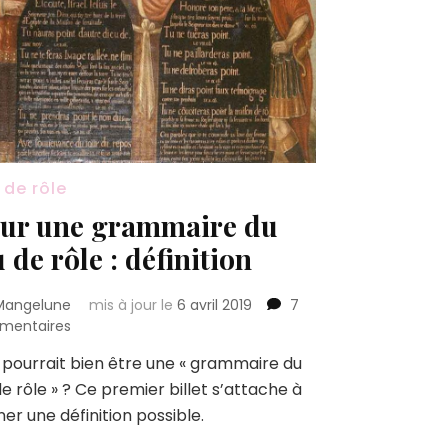
 de rôle
ur une grammaire du
u de rôle : définition
Mangelune
mis à jour le
6 avril 2019
7
sur
mentaires
Pour
pourrait bien être une « grammaire du
une
de rôle » ? Ce premier billet s’attache à
grammaire
du
er une définition possible.
jeu