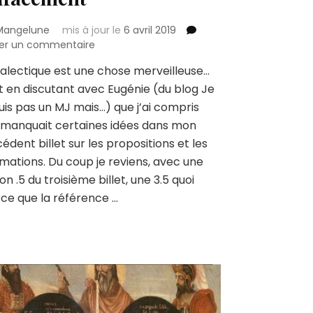
Mangelune
mis à jour le
6 avril 2019
sur
ser un commentaire
Pour
ialectique est une chose merveilleuse…
une
t en discutant avec Eugénie (du blog Je
grammaire
du
uis pas un MJ mais…) que j’ai compris
jeu
l manquait certaines idées dans mon
de
édent billet sur les propositions et les
rôle
rmations. Du coup je reviens, avec une
3.5
:
ion .5 du troisième billet, une 3.5 quoi
valider
ce que la référence …
l’impro,
l’invalidation,
l’effacement