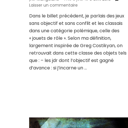
sur
Laisser un commentaire
Et
Dans le billet précédent, je parlais des jeux
pourtant,
sans objectif et sans conflit et les classais
ils
jouent…
dans une catégorie polémique, celle des
« jouets de rôle ». Selon ma définition,
largement inspirée de Greg Costikyan, on
retrouvait dans cette classe des objets tels
que : – les jdr dont l’objectif est gagné
d’avance : si j’incarne un …