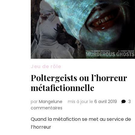
Jeu de rôle
Poltergeists ou l’horreur
métafictionnelle
par
Mangelune
mis à jour le
6 avril 2019
3
sur
commentaires
Poltergeists
Quand la métafiction se met au service de
ou
l’horreur
l’horreur
métafictionnelle