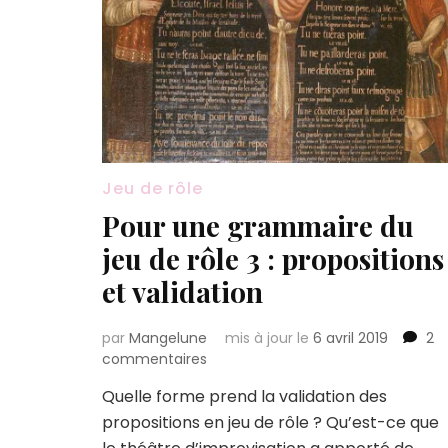
Jeu de rôle
Pour une grammaire du
jeu de rôle 3 : propositions
et validation
par
Mangelune
mis à jour le
6 avril 2019
2
sur
commentaires
Pour
Quelle forme prend la validation des
une
propositions en jeu de rôle ? Qu’est-ce que
grammaire
du