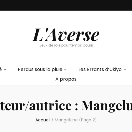
L'Averse
Jeux de rôle pour temps pourri
é
Perdus sous la pluie
Les Errants d’Ukiyo
A propos
teur/autrice :
Mangel
Accueil
/
Mangelune
(Page 2)