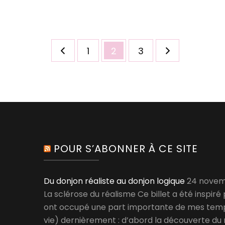
Navigation
Page
Page
Page
1
2
3
des
articles
POUR S’ABONNER À CE SITE
Du donjon réaliste au donjon logique
24 novem
La sclérose du réalisme Ce billet a été inspiré
ont occupé une part importante de mes temp
vie) dernièrement : d’abord la découverte d