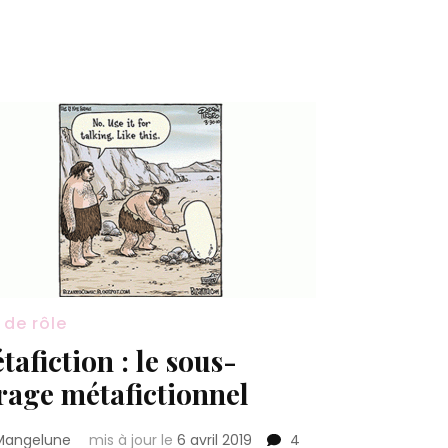
de
rôle
:
définition
 de rôle
tafiction : le sous-
trage métafictionnel
Mangelune
mis à jour le
6 avril 2019
4