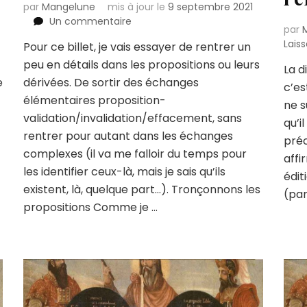
par
Mangelune
mis à jour le
9 septembre 2021
sur
Un commentaire
par
Pour
Lais
Pour ce billet, je vais essayer de rentrer un
une
peu en détails dans les propositions ou leurs
grammaire
La d
du
e
dérivées. De sortir des échanges
c’es
jeu
élémentaires proposition-
ne s
de
validation/invalidation/effacement, sans
rôle
qu’i
rentrer pour autant dans les échanges
4
préc
:
complexes (il va me falloir du temps pour
affi
les
les identifier ceux-là, mais je sais qu’ils
édit
gestes
existent, là, quelque part…). Tronçonnons les
à
(par
propositions Comme je …
la
loupe