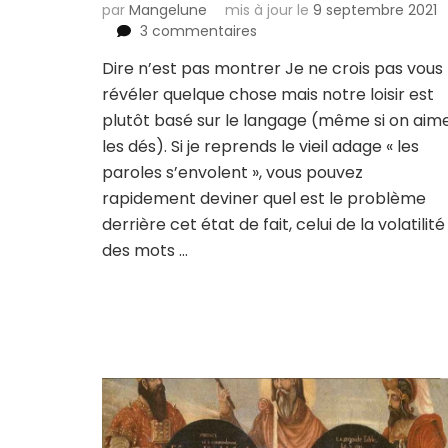
par
Mangelune
mis à jour le
9 septembre 2021
sur
3 commentaires
Pour
Dire n’est pas montrer Je ne crois pas vous
une
révéler quelque chose mais notre loisir est
grammaire
du
plutôt basé sur le langage (même si on aim
jeu
les dés). Si je reprends le vieil adage « les
de
paroles s’envolent », vous pouvez
rôle
rapidement deviner quel est le problème
5
:
derrière cet état de fait, celui de la volatilité
le
des mots …
renforcement