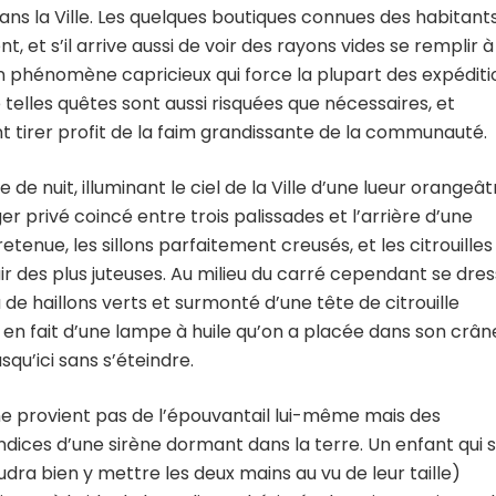
dans la Ville. Les quelques boutiques connues des habitant
, et s’il arrive aussi de voir des rayons vides se remplir à
 phénomène capricieux qui force la plupart des expéditi
 telles quêtes sont aussi risquées que nécessaires, et
 tirer profit de la faim grandissante de la communauté.
 de nuit, illuminant le ciel de la Ville d’une lueur orangeât
er privé coincé entre trois palissades et l’arrière d’une
tenue, les sillons parfaitement creusés, et les citrouilles
ir des plus juteuses. Au milieu du carré cependant se dre
de haillons verts et surmonté d’une tête de citrouille
t en fait d’une lampe à huile qu’on a placée dans son crân
qu’ici sans s’éteindre.
e provient pas de l’épouvantail lui-même mais des
pendices d’une sirène dormant dans la terre. Un enfant qui 
audra bien y mettre les deux mains au vu de leur taille)