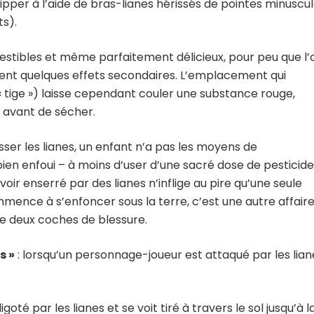
ripper à l’aide de bras-lianes hérissés de pointes minuscu
s).
mestibles et même parfaitement délicieux, pour peu que l’
 aient quelques effets secondaires. L’emplacement qui
a « tige ») laisse cependant couler une substance rouge,
 avant de sécher.
usser les lianes, un enfant n’a pas les moyens de
ien enfoui – à moins d’user d’une sacré dose de pesticide
oir enserré par des lianes n’inflige au pire qu’une seule
mence à s’enfoncer sous la terre, c’est une autre affaire
e deux coches de blessure.
s »
: lorsqu’un personnage-joueur est attaqué par les lian
igoté par les lianes et se voit tiré à travers le sol jusqu’à l