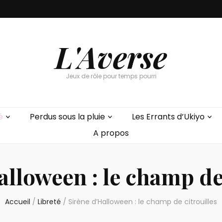
L'Averse
Jeux de rôle pour temps pourri
é
Perdus sous la pluie
Les Errants d’Ukiyo
A propos
alloween : le champ de 
Accueil
/
Libreté
/
Sirène d’Halloween : le champ de citrouilles