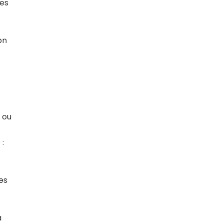
les
on
 ou
 :
es
a