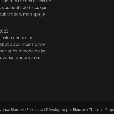
est de mettre des essais de
 des bouts de trucs qui
publication, mais que je
 2022
éflexion encore en
 débat ou au moins à me
 parler d’un mode de jeu
favorisé par certains
Averse
.
Blossom Feminine | Développé par
Blossom Themes
. Pro