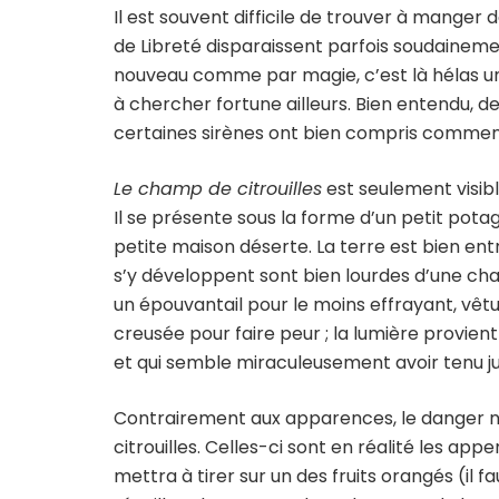
Il est souvent difficile de trouver à manger 
de Libreté disparaissent parfois soudainement
nouveau comme par magie, c’est là hélas un
à chercher fortune ailleurs. Bien entendu, de
certaines sirènes ont bien compris comment
Le champ de citrouilles
est seulement visible
Il se présente sous la forme d’un petit potag
petite maison déserte. La terre est bien entre
s’y développent sont bien lourdes d’une cha
un épouvantail pour le moins effrayant, vêtu 
creusée pour faire peur ; la lumière provien
et qui semble miraculeusement avoir tenu jus
Contrairement aux apparences, le danger n
citrouilles. Celles-ci sont en réalité les ap
mettra à tirer sur un des fruits orangés (il f