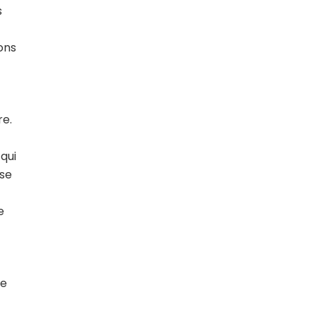
s
ons
re.
 qui
sse
e
se