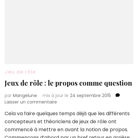
Jeu de rôle
Jeux de rôle : le propos comme question
par
Mangelune
mis à jour le
24 septembre 2015
sur
Laisser un commentaire
Jeux
Cela va faire quelques temps déjà que les différents
de
concepteurs et théoriciens de jeux de rôle ont
rôle
:
commencé à mettre en avant la notion de propos.
le
Commençons d’abord par un bref retour en arrière,