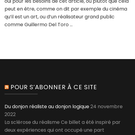
oui pour les besoins de cet article, ou plutôt que cela
et
peut en être, comme on dit par exemple du cinéma
métaphores
qu’il est un art, ou d’un réalisateur grand public
drapières
comme Guillermo Del Toro …
POUR S’ABONNER À CE SITE
Du donjon réaliste au donjon logique
24 novembre
2022
La sclérose du réalisme Ce billet a été inspiré par
deux expériences qui ont occupé une part