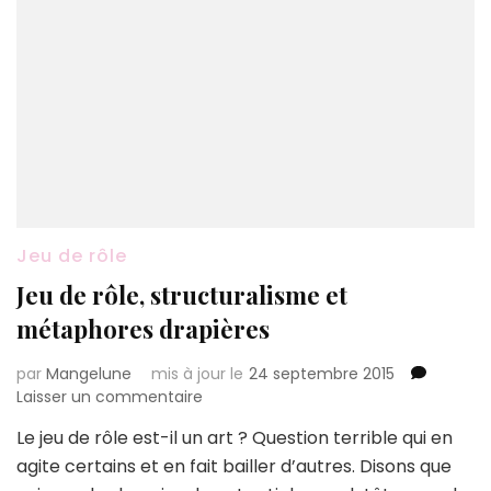
Jeu de rôle
Jeu de rôle, structuralisme et
métaphores drapières
par
Mangelune
mis à jour le
24 septembre 2015
sur
Laisser un commentaire
Jeu
Le jeu de rôle est-il un art ? Question terrible qui en
de
agite certains et en fait bailler d’autres. Disons que
rôle,
structuralisme